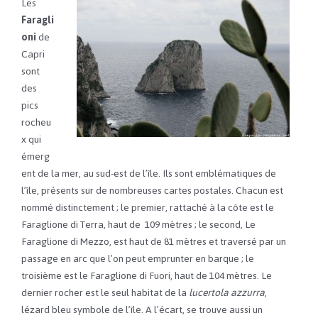
Les
Faragli
oni
de
Capri
sont
des
pics
rocheu
x qui
émerg
ent de la mer, au sud-est de l’île. Ils sont emblématiques de
l’île, présents sur de nombreuses cartes postales. Chacun est
nommé distinctement ; le premier, rattaché à la côte est le
Faraglione di Terra, haut de 109 mètres ; le second, Le
Faraglione di Mezzo, est haut de 81 mètres et traversé par un
passage en arc que l’on peut emprunter en barque ; le
troisième est le Faraglione di Fuori, haut de 104 mètres. Le
dernier rocher est le seul habitat de la
lucertola azzurra
,
lézard bleu symbole de l’île. A l’écart, se trouve aussi un