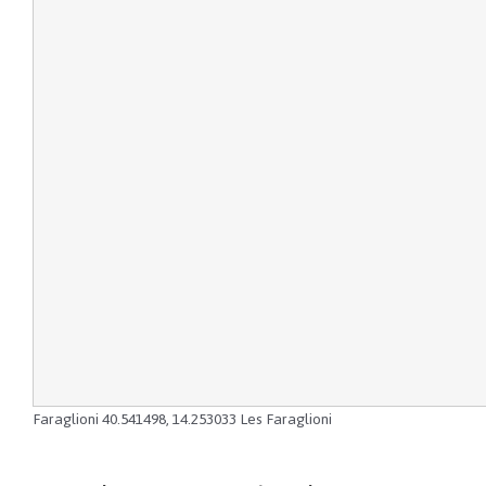
Faraglioni
40.541498
,
14.253033
Les Faraglioni