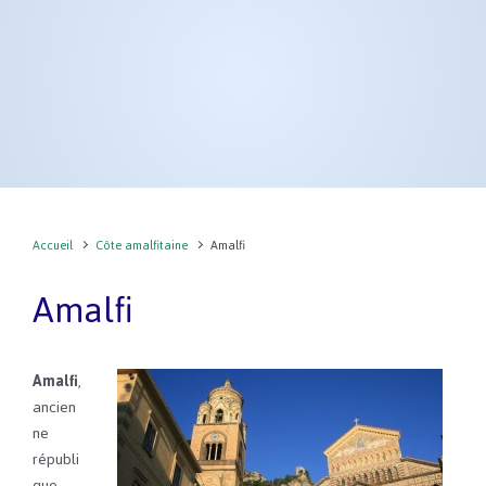
Accueil
Côte amalfitaine
Amalfi
Amalfi
Amalfi
,
ancien
ne
républi
que