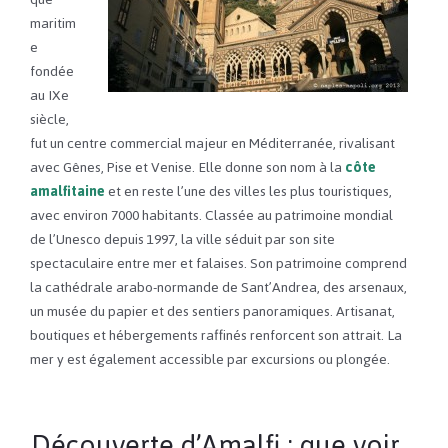
maritim
e
fondée
au IXe
siècle,
fut un centre commercial majeur en Méditerranée, rivalisant
avec Gênes, Pise et Venise. Elle donne son nom à la
côte
amalfitaine
et en reste l’une des villes les plus touristiques,
avec environ 7000 habitants. Classée au patrimoine mondial
de l’Unesco depuis 1997, la ville séduit par son site
spectaculaire entre mer et falaises. Son patrimoine comprend
la cathédrale arabo-normande de Sant’Andrea, des arsenaux,
un musée du papier et des sentiers panoramiques. Artisanat,
boutiques et hébergements raffinés renforcent son attrait. La
mer y est également accessible par excursions ou plongée.
Découverte d’Amalfi : que voir