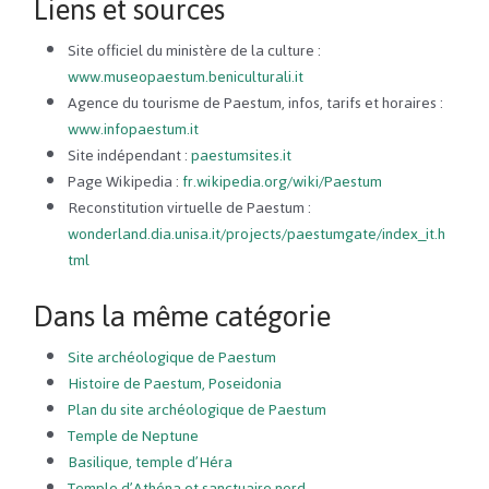
Liens et sources
Site officiel du ministère de la culture :
www.museopaestum.beniculturali.it
Agence du tourisme de Paestum, infos, tarifs et horaires :
www.infopaestum.it
Site indépendant :
paestumsites.it
Page Wikipedia :
fr.wikipedia.org/wiki/Paestum
Reconstitution virtuelle de Paestum :
wonderland.dia.unisa.it/projects/paestumgate/index_it.h
tml
Dans la même catégorie
Site archéologique de Paestum
Histoire de Paestum, Poseidonia
Plan du site archéologique de Paestum
Temple de Neptune
Basilique, temple d’Héra
Temple d’Athéna et sanctuaire nord