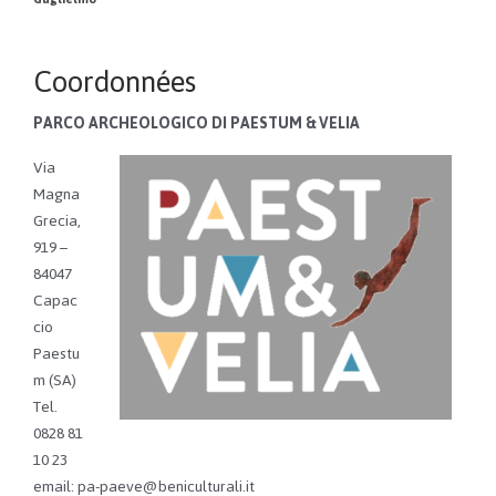
Coordonnées
PARCO ARCHEOLOGICO DI PAESTUM & VELIA
Via
Magna
Grecia,
919 –
84047
Capac
cio
Paestu
m (SA)
Tel.
0828 81
10 23
email: pa-paeve@beniculturali.it