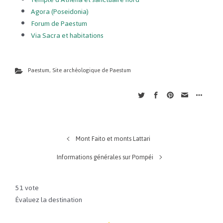
Agora (Poseidonia)
Forum de Paestum
Via Sacra et habitations
Paestum
,
Site archéologique de Paestum
Mont Faito et monts Lattari
Informations générales sur Pompéi
5
1
vote
Évaluez la destination