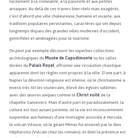
facilement à la criminalité, à la pauvreté et aux petites
arnaques. Au delà de ces travers bien réels mais exagérés,
c’est d’abord une ville chaleureuse, humaine et vivante, aux
traditions populaires persistantes, caractères qui ont depuis
longtemps disparu des grandes villes modernes d’occident,
gentrifiées et aménagées pour le tourisme.
On peut par exemple découvrir les superbes collections
archéologiques du
Musée de Capodimonte
ou les salles
dorées du
Palais Royal
, affronter une circulation chaotique
apparente dont les règles sont propres à la ville. D’une part, à
Naples la dévotion religieuse est intense, où le christianisme a
investi très tôt les souterrains, élevé des églises sublimes
avec des œuvres uniques comme le
Christ voilé
de la
chapelle Sansevero. Mais d’autre part et paradoxalement, la
culture est tout autant païenne, où la vie est inconsciemment
suspendue aux humeurs d’une montagne associée à Hercule,
le volcan Vésuve, où le géant Mimas fut enseveli par le dieu
Héphaïstos (Vulcain chez les romains), et dont la présence est