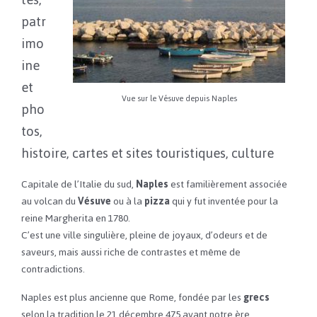
les,
patr
imo
ine
et
Vue sur le Vésuve depuis Naples
pho
tos,
histoire, cartes et sites touristiques, culture
Capitale de l’Italie du sud,
Naples
est familièrement associée
au volcan du
Vésuve
ou à la
pizza
qui y fut inventée pour la
reine Margherita en 1780.
C’est une ville singulière, pleine de joyaux, d’odeurs et de
saveurs, mais aussi riche de contrastes et même de
contradictions.
Naples est plus ancienne que Rome, fondée par les
grecs
selon la tradition le 21 décembre 475 avant notre ère.