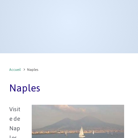
Accueil
Naples
Naples
Visit
e de
Nap