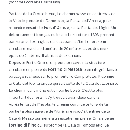
(dont des corsaires sarrasins).
Partant de la Grotte bleue, Le chemin passe en contrebas de
la Villa Impériale de Damecuta, la Punta dell’Arcera, pour
rejoindre ensuite le
Fort d’Orrico
, sur la Punta del Miglio. Un
débarquement français eu lieu ici le 4 octobre 1808, prenant
par surprise les anglais qui occupaient l’île. Le fort semi-
circulaire, est d’un diamètre de 20 mètres, avec des murs
épais de 2 mètres. Il abritait deux canons.
Depuis le Fort d’Orrico, on peut apercevoir la structure
circulaire en pierre du
Fortino di Mesola
, bien intégré dans le
paysage rocheux, sur le promontoire Campietello. Il domine
la Cala del Rio, la crique qui suit celle de la Cala del Lupinaro.
Le chemin qui y mène est en partie boisé. C’est le plus
important des forts. Il s’y trouvait aussi deux canons.
Après le fort de Mesola, le chemin continue le long de la
partie la plus sauvage de l’itinéraire jusqu’à l’entrée de la
Cala di Mezzo qui mène à un escalier en pierre. On arrive au
fortino di Pino
qui surplombe la Cala di Tombosiello. Le