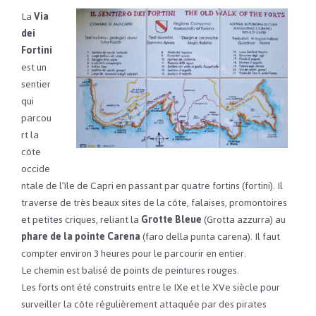
La
Via
dei
Fortini
est un
sentier
qui
parcou
rt la
côte
occide
ntale de l’île de Capri en passant par quatre fortins (fortini). Il
traverse de très beaux sites de la côte, falaises, promontoires
et petites criques, reliant la
Grotte Bleue
(Grotta azzurra) au
phare de la pointe Carena
(faro della punta carena). Il faut
compter environ 3 heures pour le parcourir en entier.
Le chemin est balisé de points de peintures rouges.
Les forts ont été construits entre le IXe et le XVe siècle pour
surveiller la côte régulièrement attaquée par des pirates