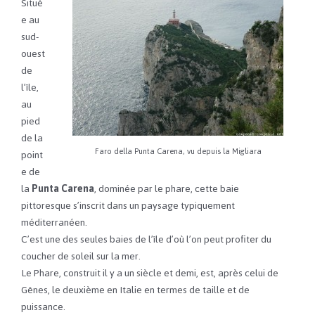
Situé
e au
sud-
ouest
de
l’île,
au
pied
de la
Faro della Punta Carena, vu depuis la Migliara
point
e de
la
Punta Carena
, dominée par le phare, cette baie
pittoresque s’inscrit dans un paysage typiquement
méditerranéen.
C’est une des seules baies de l’île d’où l’on peut profiter du
coucher de soleil sur la mer.
Le Phare, construit il y a un siècle et demi, est, après celui de
Gênes, le deuxième en Italie en termes de taille et de
puissance.