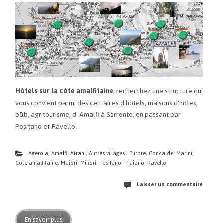
Hôtels sur la côte amalfitaine
, recherchez une structure qui
vous convient parmi des centaines d'hôtels, maisons d'hôtes,
b&b, agritourisme, d' Amalfi à Sorrente, en passant par
Positano et Ravello.
Agerola
,
Amalfi
,
Atrani
,
Autres villages : Furore, Conca dei Marini
,
Côte amalfitaine
,
Maiori
,
Minori
,
Positano
,
Praiano
,
Ravello
Laisser un commentaire
En savoir plus