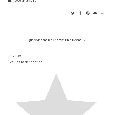
Côte amalfitaine
Que voir dans les Champs Phlégréens
0
0
votes
Évaluez la destination