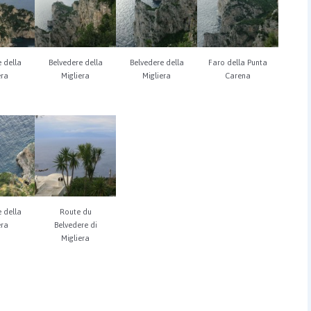
 della
Belvedere della
Belvedere della
Faro della Punta
era
Migliera
Migliera
Carena
 della
Route du
era
Belvedere di
Migliera