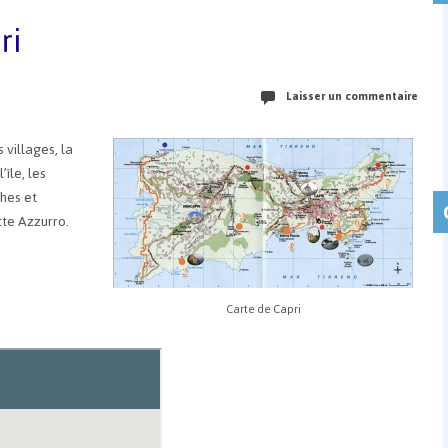
ri
Laisser un commentaire
villages, la
île, les
thes et
tte Azzurro.
Carte de Capri