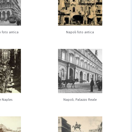
 foto antica
Napoli foto antica
e Naples
Napoli, Palazzo Reale