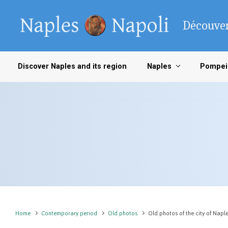
Skip to main content
Découver
Discover Naples and its region
Naples
Pompei
Home
Contemporary period
Old photos
Old photos of the city of Napl