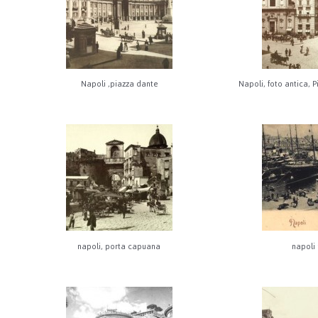
Napoli ,piazza dante
Napoli, foto antica, P
napoli, porta capuana
napoli