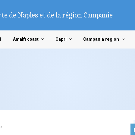
te de Naples et de la région Campanie
i
Amalfi coast
Capri
Campania region
es