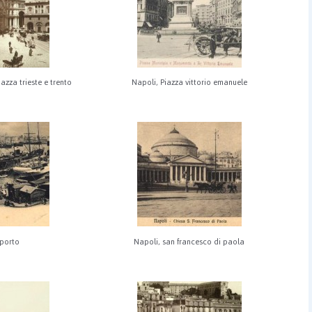
iazza trieste e trento
Napoli, Piazza vittorio emanuele
 porto
Napoli, san francesco di paola