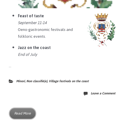
Feast of taste
September 11-14
Oeno-gastronomic festivals and
folkloric events.
Jazz on the coast
End of July
…
Minori
,
Non classifié(e)
,
Village festivals on the coast
Leave a Comment
Read More