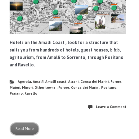
Hotels on the Amalfi Coast
, look for a structure that
suits you from hundreds of hotels, guest houses, b & b,
agritourism, from Amalfi to Sorrento, through Positano
and Ravello.
Agerola
,
Amalfi
,
Amalfi coast
,
Atrani
,
Conca dei Marini
,
Furore
,
Maiori
,
Minori
,
Other towns : Furore, Conca dei Marini
,
Positano
,
Praiano
,
Ravello
Leave a Comment
Read More