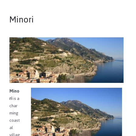
Minori
Mino
ri
is a
char
ming
coast
al
villag