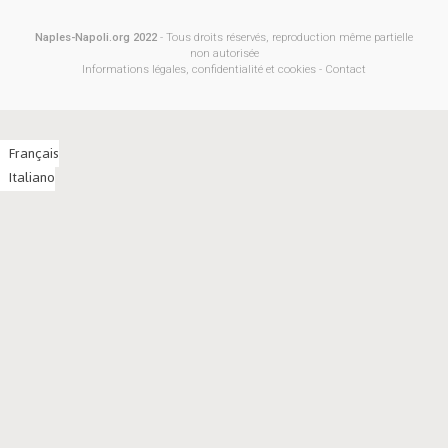
Naples-Napoli.org 2022
- Tous droits réservés, reproduction même partielle
non autorisée
Informations légales, confidentialité et cookies
-
Contact
Français
Italiano