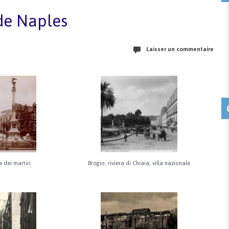
 de Naples
Laisser un commentaire
a dei martiri
Brogio, riviera di Chiaia, villa nazionale