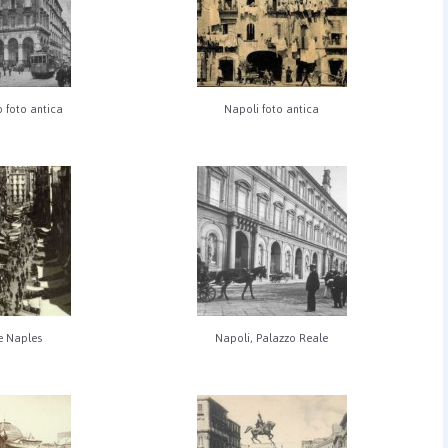
 foto antica
Napoli foto antica
e Naples
Napoli, Palazzo Reale