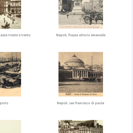
iazza trieste e trento
Napoli, Piazza vittorio emanuele
 porto
Napoli, san francesco di paola