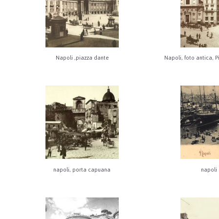
Napoli ,piazza dante
Napoli, foto antica, P
napoli, porta capuana
napoli