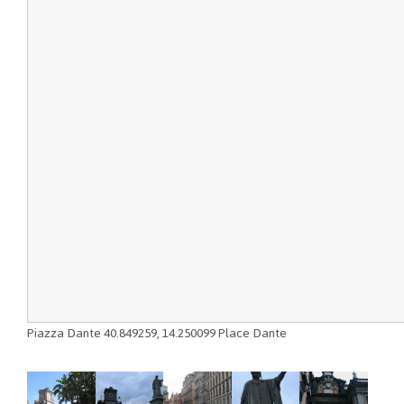
Piazza Dante
40.849259
,
14.250099
Place Dante