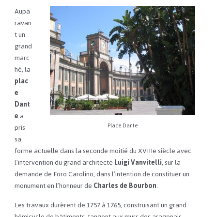
Aupa
ravan
t un
grand
marc
hé, la
plac
e
Dant
e
a
Place Dante
pris
sa
forme actuelle dans la seconde moitié du XVIIIe siècle avec
l’intervention du grand architecte
Luigi Vanvitelli
, sur la
demande de Foro Carolino, dans l’intention de constituer un
monument en l’honneur de
Charles de Bourbon
.
Les travaux durèrent de 1757 à 1765, construisant un grand
hémicycle de bâtiments, tangent aux murs des aragonais,