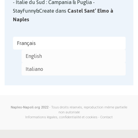
Italie du Sud : Campania & Puglia -
StayFunny&Create
dans
Castel Sant’ Elmo à
Naples
Français
English
Italiano
Naples-Napoli.org 2022
- Tous droits réservés, reproduction même partielle
non autorisée
Informations légales, confidentialité et cookies
-
Contact