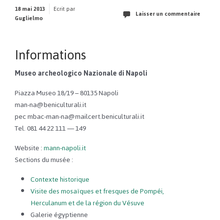
18 mai 2013
Ecrit par
Laisser un commentaire
Guglielmo
Informations
Museo archeologico Nazionale di Napoli
Piazza Museo 18/19 – 80135 Napoli
man-na@beniculturali.it
pec mbac-man-na@mailcert.beniculturali.it
Tel. 081 44 22 111 — 149
Website :
mann-napoli.it
Sections du musée :
Contexte historique
Visite des mosaïques et fresques de Pompéi,
Herculanum et de la région du Vésuve
Galerie égyptienne