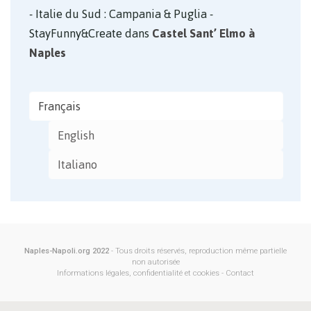
Italie du Sud : Campania & Puglia -
StayFunny&Create
dans
Castel Sant’ Elmo à
Naples
Français
English
Italiano
Naples-Napoli.org 2022
- Tous droits réservés, reproduction même partielle
non autorisée
Informations légales, confidentialité et cookies
-
Contact