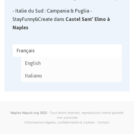
Italie du Sud : Campania & Puglia -
StayFunny&Create
dans
Castel Sant’ Elmo à
Naples
Français
English
Italiano
Naples-Napoli.org 2022
- Tous droits réservés, reproduction même partielle
non autorisée
Informations légales, confidentialité et cookies
-
Contact