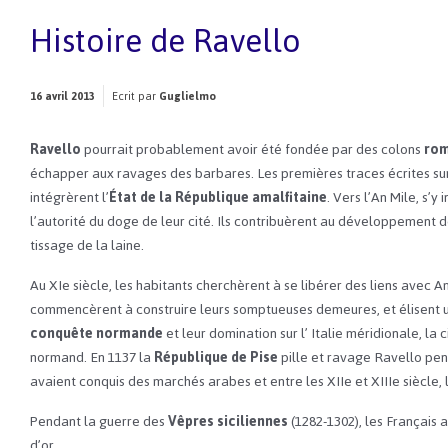
Histoire de Ravello
16 avril 2013
Ecrit par
Guglielmo
Ravello
pourrait probablement avoir été fondée par des colons
rom
échapper aux ravages des barbares. Les premières traces écrites sur l
intégrèrent l’
État de la République amalfitaine
. Vers l’An Mile, s’y
l’autorité du doge de leur cité. Ils contribuèrent au développement de
tissage de la laine.
Au XIe siècle, les habitants cherchèrent à se libérer des liens avec A
commencèrent à construire leurs somptueuses demeures, et élisent u
conquête normande
et leur domination sur l’ Italie méridionale, 
normand. En 1137 la
République de Pise
pille et ravage Ravello pend
avaient conquis des marchés arabes et entre les XIIe et XIIIe siècle, 
Pendant la guerre des
Vêpres siciliennes
(1282-1302), les Français
d’or.