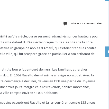
Laisser un commentaire
ains
au VIe siècle, qui se seraient retranchés sur ces hauteurs pour
a ville datent du IXe siècle lorsque toutes les cités de la côte
 installa un groupe de nobles d’Amalfi, qui s’étaient rebellés contre
 la ville, qui fut prospère grâce en particulier à son artisanat de
malfi : le bourg fut entouré de murs. Les familles patriarches
n duc. En 1086 Ravello devint même un siège épiscopal. Avec la
la cité commença à décliner, devenu en 1131 une partie du Royaume
ant trois jours. Malgré cela les ravellois, habiles marchands,
la ville compta environ 36.000 habitants.
 angevins occupèrent Ravello et la rançonnèrent contre 135 onces