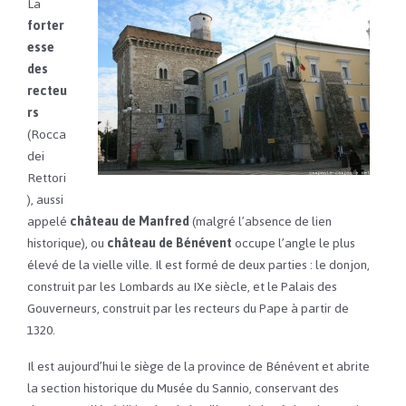
La
forter
esse
des
recteu
rs
(Rocca
dei
Rettori
), aussi
appelé
château de Manfred
(malgré l’absence de lien
historique), ou
château de Bénévent
occupe l’angle le plus
élevé de la vielle ville. Il est formé de deux parties : le donjon,
construit par les Lombards au IXe siècle, et le Palais des
Gouverneurs, construit par les recteurs du Pape à partir de
1320.
Il est aujourd’hui le siège de la province de Bénévent et abrite
la section historique du Musée du Sannio, conservant des