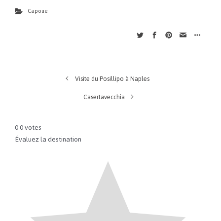
Capoue
Visite du Posillipo à Naples
Casertavecchia
0
0
votes
Évaluez la destination