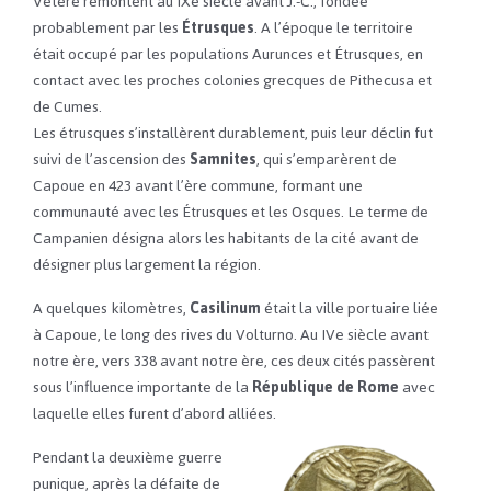
Vetere remontent au IXe siècle avant J.-C., fondée
probablement par les
Étrusques
. A l’époque le territoire
était occupé par les populations Aurunces et Étrusques, en
contact avec les proches colonies grecques de Pithecusa et
de Cumes.
Les étrusques s’installèrent durablement, puis leur déclin fut
suivi de l’ascension des
Samnites
, qui s’emparèrent de
Capoue en 423 avant l’ère commune, formant une
communauté avec les Étrusques et les Osques. Le terme de
Campanien désigna alors les habitants de la cité avant de
désigner plus largement la région.
A quelques kilomètres,
Casilinum
était la ville portuaire liée
à Capoue, le long des rives du Volturno. Au IVe siècle avant
notre ère, vers 338 avant notre ère, ces deux cités passèrent
sous l’influence importante de la
République de Rome
avec
laquelle elles furent d’abord alliées.
Pendant la deuxième guerre
punique, après la défaite de