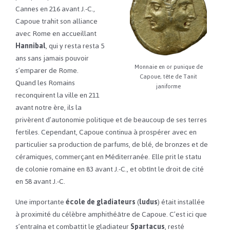
Cannes en 216 avant J.-C.,
Capoue trahit son alliance
avec Rome en accueillant
Hannibal
, qui y resta resta 5
ans sans jamais pouvoir
Monnaie en or punique de
s’emparer de Rome.
Capoue, tête de Tanit
Quand les Romains
janiforme
reconquirent la ville en 211
avant notre ère, ils la
privèrent d’autonomie politique et de beaucoup de ses terres
fertiles. Cependant, Capoue continua à prospérer avec en
particulier sa production de parfums, de blé, de bronzes et de
céramiques, commerçant en Méditerranée. Elle prit le statu
de colonie romaine en 83 avant J.-C., et obtînt le droit de cité
en 58 avant J.-C.
Une importante
école de gladiateurs
(
ludus
) était installée
à proximité du célèbre amphithéâtre de Capoue. C’est ici que
s’entraîna et combattit le gladiateur
Spartacus
, resté