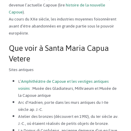
devenue l’actuelle Capoue (lire
histoire de la nouvelle
Capoue
).
Au cours du XXe siècle, les industries moyennes foisonnèrent
avant d’être abandonnées en grande partie sous le pouvoir
européiste.
Que voir à Santa Maria Capua
Vetere
Sites antiques
L’
Amphithéâtre de Capoue et les vestiges antiques
voisins
: Musée des Gladiateurs, Mithraeum et Musée de
la Capoue antique
Arc d’Hadrien, porte dans les murs antiques du I-IIe
siècle ap. J.-C.
Atelier des bronzes (découvert en 1992), du Ier siècle av.
J.-C., où étaient réalisés de petits objets de bronze.
La Domus di Confuleius, ancienne demeure d’un esclave