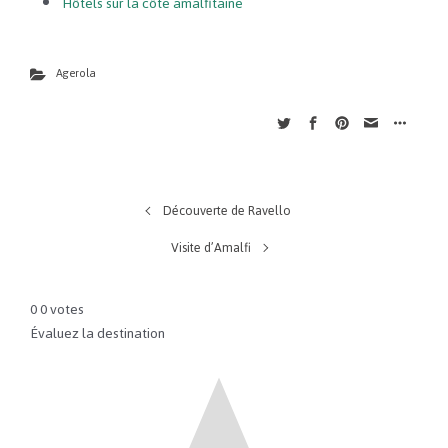
Hôtels sur la côte amalfitaine
Agerola
Découverte de Ravello
Visite d’Amalfi
0
0
votes
Évaluez la destination