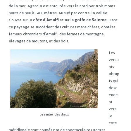
de la mer, Agerola est entourée vers le nord par trois monts
hauts de 900 à 1400 mètres. Au sud par contre, la vallée
s’ouvre sur la
côte d’Amalfi
et sur le
golfe de Salerne
. Dans
ce paysage se succèdent des cultures maraîchères, dont les
fameux citronniers d’Amalfi, des fermes de montagne,
élevages de moutons, et des bois.
Les
versa
nts
abrup
ts qui
desc
ende
nt
vers
Le sentier des dieux
la
côte
méridionale sont coupés par de spectaculaires gorges.