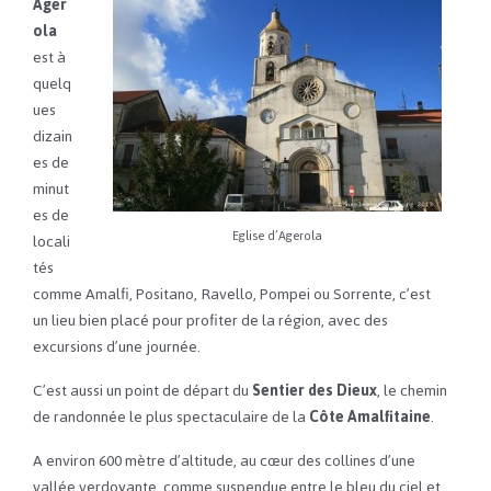
Ager
ola
est à
quelq
ues
dizain
es de
minut
es de
Eglise d’Agerola
locali
tés
comme Amalfi, Positano, Ravello, Pompei ou Sorrente, c’est
un lieu bien placé pour profiter de la région, avec des
excursions d’une journée.
C’est aussi un point de départ du
Sentier des Dieux
, le chemin
de randonnée le plus spectaculaire de la
Côte Amalfitaine
.
A environ 600 mètre d’altitude, au cœur des collines d’une
vallée verdoyante, comme suspendue entre le bleu du ciel et