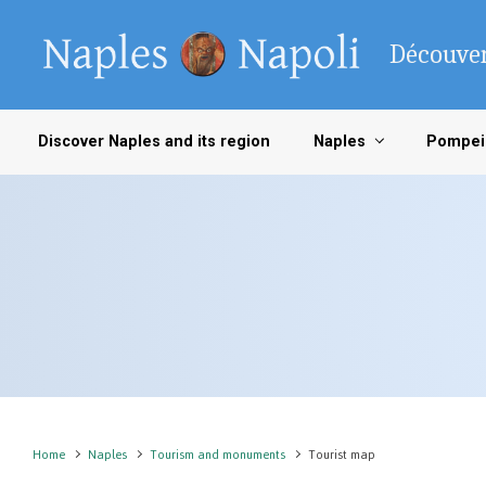
Skip to main content
Découver
Discover Naples and its region
Naples
Pompei
Home
Naples
Tourism and monuments
Tourist map