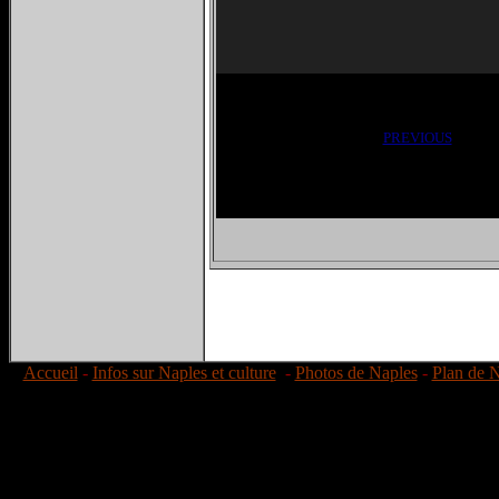
PREVIOUS
Accueil
-
Infos sur Naples et culture
-
Photos de Naples
-
Plan de 