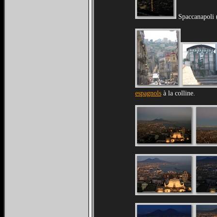
Spaccanapoli 
espagnols
à la colline.