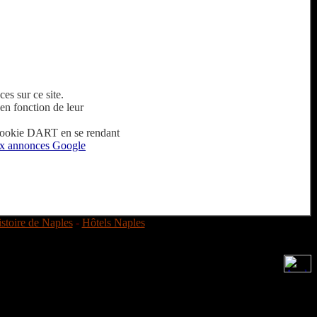
es sur ce site.
en fonction de leur
u cookie DART en se rendant
 aux annonces Google
stoire de Naples
-
Hôtels Naples