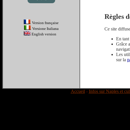
Règles d
Version française
Ce site diffus
Versione Italiana
English version
En tant
Grâce a
navigat
Les uti
sur la
p
Accueil
-
Infos sur Naples et cul