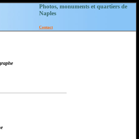
Photos, monuments et quartiers de
Naples
Contact
ographe
ne