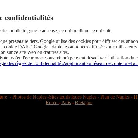
e confidentialités
e des publicité google adsense, ce qui implique ce qui suit :
 que prestataire tiers, Google utilise des cookies pour diffuser des annonc
u cookie DART, Google adapte les annonces diffusées aux utilisateurs 
ion sur ce site Web ou d'autres sites.
lisateurs (en l'ocurence, vous même) peuvent désactiver l'utilisation d
age des règles de confidentialité s'appliquant au réseau de contenu et
ture
-
Photos de Naples
-
Sites touristiques Naples
-
Plan de Naples
-
Hi
Rome
-
Paris
-
Bretagne