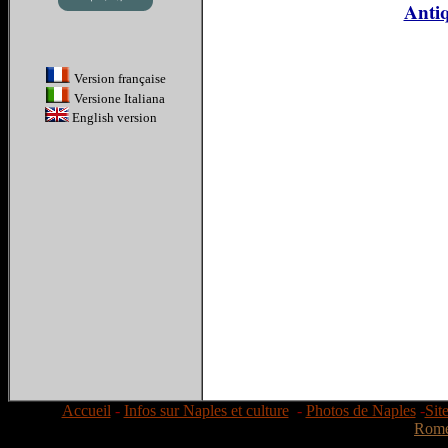
Antiq
Version française
Versione Italiana
English version
Accueil
-
Infos sur Naples et culture
-
Photos de Naples
-
Sit
Rom